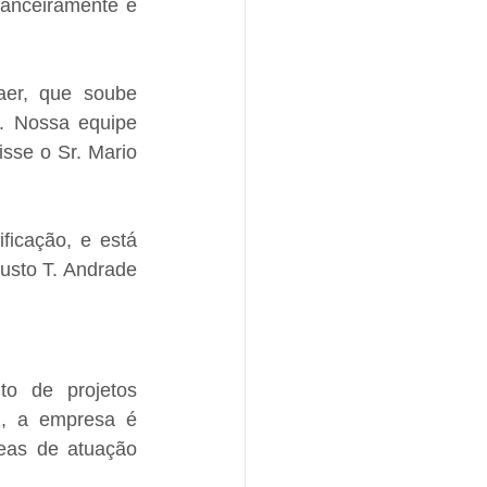
anceiramente e 
er, que soube 
. Nossa equipe 
sse o Sr. Mario 
ficação, e está 
usto T. Andrade 
o de projetos 
, a empresa é 
eas de atuação 