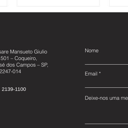
Nome
sare Mansueto Giulio
, 501 – Coqueiro,
Cascavel NG: Modernização,
Akae
sé dos Campos – SP,
Capacitação e o Futuro da
acor
2247-014
Email
Defesa Nacional
conj
aero
 2139-1100
Deixe-nos uma me