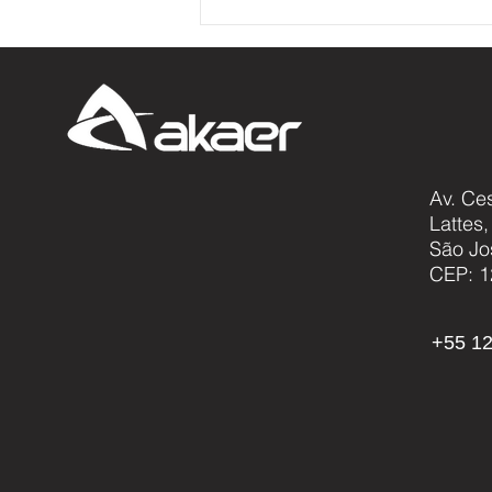
Av. Ce
Lattes
Akaer avança em projeto
São Jo
global que busca desvendar
CEP: 1
os mistérios dos neutrinos e
sua relação com a origem do
universo
+55 12