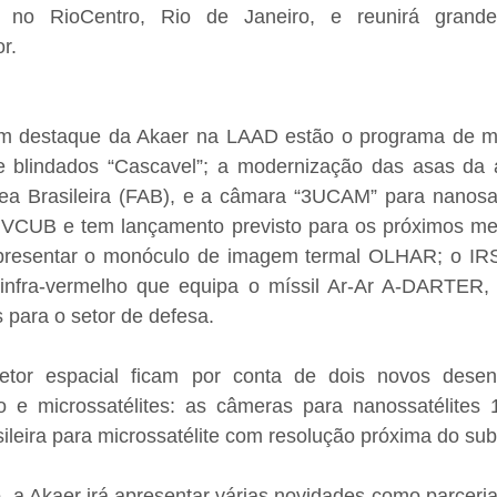
 no RioCentro, Rio de Janeiro, e reunirá grand
r.
em destaque da Akaer na LAAD estão o programa de m
e blindados “Cascavel”; a modernização das asas da 
ea Brasileira (FAB), e a câmara “3UCAM” para nanosaté
te VCUB e tem lançamento previsto para os próximos me
resentar o monóculo de imagem termal OLHAR; o IRSA
infra-vermelho que equipa o míssil Ar-Ar A-DARTER, 
 para o setor de defesa.
tor espacial ficam por conta de dois novos desenv
 e microssatélites: as câmeras para nanossatélites
ileira para microssatélite com resolução próxima do sub
, a Akaer irá apresentar várias novidades como parcerias