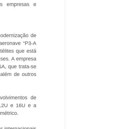
es empresas e 
odernização de 
aeronave “P3-A 
lites que está 
ses. A empresa 
, que trata-se 
além de outros 
olvimentos de 
 12U e 16U e a 
métrico.
 internacionais 