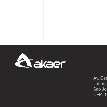
Av. Ce
Lattes
Akaer avança em projeto
São Jo
global que busca desvendar
CEP: 1
os mistérios dos neutrinos e
sua relação com a origem do