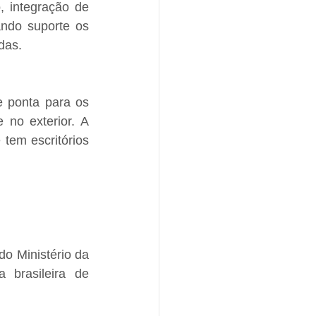
 integração de 
ndo suporte os 
das.
 ponta para os 
 no exterior. A 
em escritórios 
o Ministério da 
brasileira de 