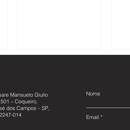
Nome
sare Mansueto Giulio
, 501 – Coqueiro,
Cascavel NG: Modernização,
Akae
sé dos Campos – SP,
Capacitação e o Futuro da
acor
2247-014
Email
Defesa Nacional
conj
aero