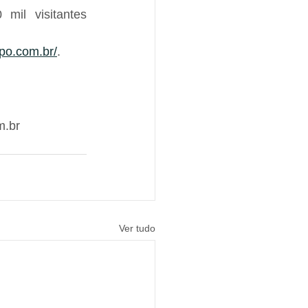
il visitantes 
po.com.br/
.
m.br
Ver tudo