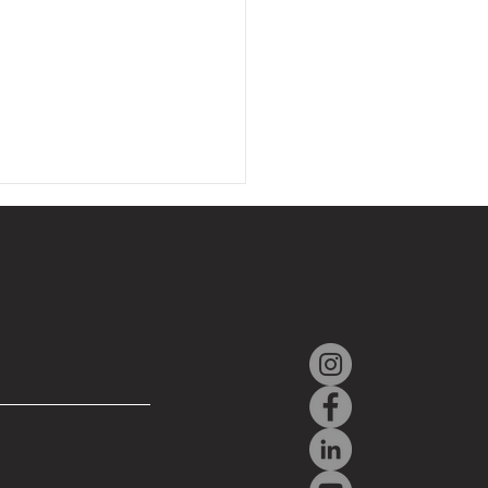
r e ASELSAN firmam
do para desenvolvimento
unto em defesa e
espacial