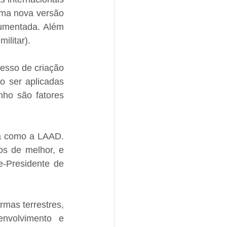
ma nova versão 
mentada. Além 
ilitar).
sso de criação 
 ser aplicadas 
o são fatores 
a como a LAAD. 
s de melhor, e 
-Presidente de 
mas terrestres, 
nvolvimento e 