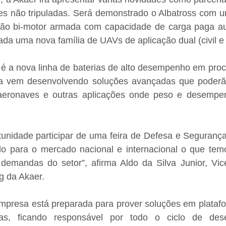
es não tripuladas. Será demonstrado o Albatross com u
ão bi-motor armada com capacidade de carga paga au
ada uma nova família de UAVs de aplicação dual (civil e m
é a nova linha de baterias de alto desempenho em proce
a vem desenvolvendo soluções avançadas que poderão
eronaves e outras aplicações onde peso e desempenh
unidade participar de uma feira de Defesa e Seguranç
 para o mercado nacional e internacional o que temo
emandas do setor”, afirma Aldo da Silva Junior, Vice
g da Akaer.
mpresa está preparada para prover soluções em platafor
as, ficando responsável por todo o ciclo de dese