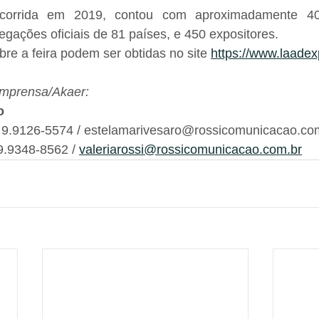
ocorrida em 2019, contou com aproximadamente 40 m
legações oficiais de 81 países, e 450 expositores.
re a feira podem ser obtidas no site 
https://www.laadex
imprensa/Akaer:
o
) 9.9126-5574 / estelamarivesaro@rossicomunicacao.co
 9.9348-8562 / 
valeriarossi@rossicomunicacao.com.br