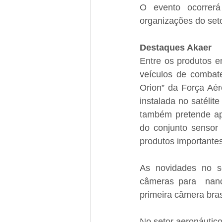
O evento ocorrerá
organizações do seto
Destaques Akaer
Entre os produtos 
veículos de combat
Orion” da Força Aér
instalada no satéli
também pretende ap
do conjunto sensor 
produtos importantes
As novidades no se
câmeras para  nano
primeira câmera bras
No setor aeronáutico