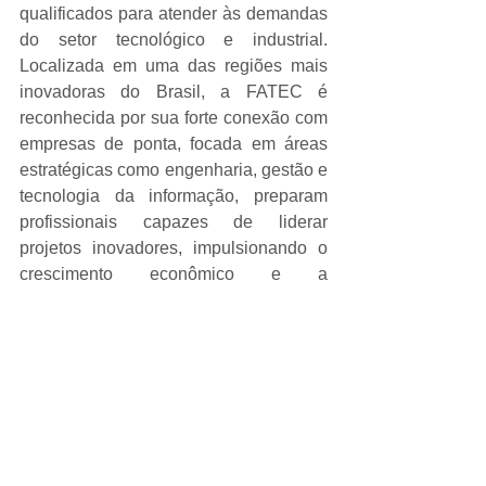
qualificados para atender às demandas 
do setor tecnológico e industrial. 
Localizada em uma das regiões mais 
inovadoras do Brasil, a FATEC é 
reconhecida por sua forte conexão com 
empresas de ponta, focada em áreas 
estratégicas como engenharia, gestão e 
tecnologia da informação, preparam 
profissionais capazes de liderar 
projetos inovadores, impulsionando o 
crescimento econômico e a 
competitividade da região.
Parceiros
Nesse programa de capacitação 
estamos contando com o apoio de dois 
importantes parceiros da Akaer por 
décadas sendo eles a Dassault 
Systèmes e a LWT Sistemas.