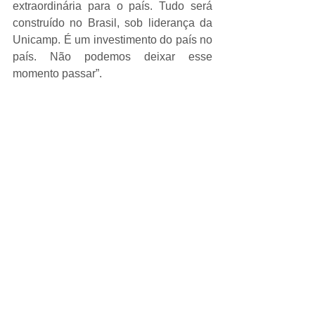
extraordinária para o país. Tudo será 
construído no Brasil, sob liderança da 
Unicamp. É um investimento do país no 
país. Não podemos deixar esse 
momento passar”.
“Para o Brasil, fazer parte do DUNE é 
extremamente importante, pois nos leva 
a um outro patamar de desenvolvimento 
tecnológico e permite que a 
comunidade científica brasileira 
participe de um projeto de grande 
envergadura. Para a Akaer, significa 
entrar num estudo de desenvolvimento 
científico. Vamos dar um salto de 
qualidade em várias tecnologias que 
envolvem baixas temperaturas, alta 
confiabilidade e complexidade, tudo em 
uma escala enorme. Entraremos num 