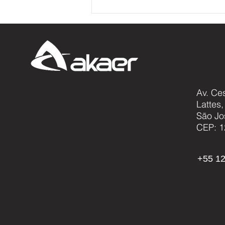
Av. Ce
Lattes
Akaer avança em projeto
São Jo
global que busca desvendar
CEP: 1
os mistérios dos neutrinos e
sua relação com a origem do
universo
+55 12