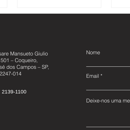
Nome
sare Mansueto Giulio
, 501 – Coqueiro,
Cascavel NG: Modernização,
Akae
sé dos Campos – SP,
Capacitação e o Futuro da
acor
2247-014
Email
Defesa Nacional
conj
aero
 2139-1100
Deixe-nos uma me