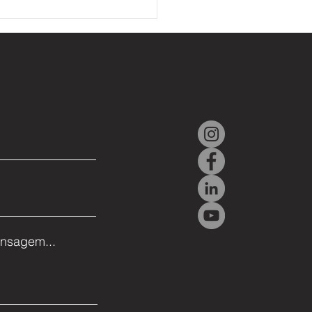
r e ASELSAN firmam
do para desenvolvimento
unto em defesa e
espacial
nsagem...