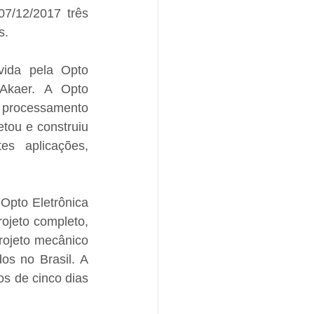
7/12/2017 três 
s.
ida pela Opto 
Akaer. A Opto 
, processamento 
tou e construiu 
s aplicações, 
pto Eletrônica 
jeto completo, 
rojeto mecânico 
s no Brasil. A 
s de cinco dias 