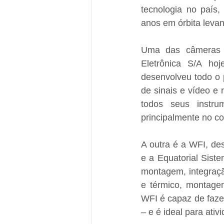
tecnologia no país,
anos em órbita levan
Uma das câmeras b
Eletrônica S/A ho
desenvolveu todo o p
de sinais e vídeo e 
todos seus instru
principalmente no con
A outra é a WFI, de
e a Equatorial Sist
montagem, integraçã
e térmico, montagem
WFI é capaz de fazer
– e é ideal para ati