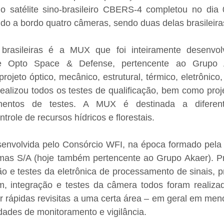
 o satélite sino-brasileiro CBERS-4 completou no dia 0
do a bordo quatro câmeras, sendo duas delas brasileira
rasileiras é a MUX que foi inteiramente desenvolv
je Opto Space & Defense, pertencente ao Grupo 
rojeto óptico, mecânico, estrutural, térmico, eletrônico
realizou todos os testes de qualificação, bem como proje
mentos de testes. A MUX é destinada a diferente
trole de recursos hídricos e florestais.
senvolvida pelo Consórcio WFI, na época formado pela O
emas S/A (hoje também pertencente ao Grupo Akaer). Pro
o e testes da eletrônica de processamento de sinais, p
, integração e testes da câmera todos foram realizado
 rápidas revisitas a uma certa área – em geral em meno
vidades de monitoramento e vigilância.