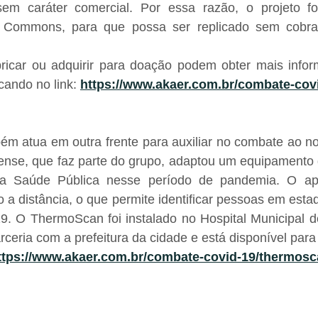
em caráter comercial. Por essa razão, o projeto foi
e Commons, para que possa ser replicado sem cobran
ricar ou adquirir para doação podem obter mais infor
cando no link: 
https://www.akaer.com.br/combate-covi
m atua em outra frente para auxiliar no combate ao nov
nse, que faz parte do grupo, adaptou um equipamento de
a Saúde Pública nesse período de pandemia. O ap
 a distância, o que permite identificar pessoas em estado
9. O ThermoScan foi instalado no Hospital Municipal d
eria com a prefeitura da cidade e está disponível para
ttps://www.akaer.com.br/combate-covid-19/thermosc