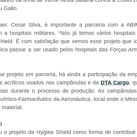
ados da linha de frente nesta batalha contra a Covid-1
u Gallo.
r, Cesar Silva, é importante a parceria com a ABI
a hospitais militares. “Nós já temos vários hospitais 
hield. É com satisfação que vemos esse projeto que id
ica passar a ser usado pelos hospitais das Forças Ar
se projeto em parceria, há ainda a participação da em
os acrílicos usados nas campânulas e da 
DTA Cargo
, q
ieas durante o processo de produção. As campânulas
uímico-Farmacêutico da Aeronáutica, local onde o Minis
 material.
o
 o projeto da Hygiea Shield como forma de contribuir