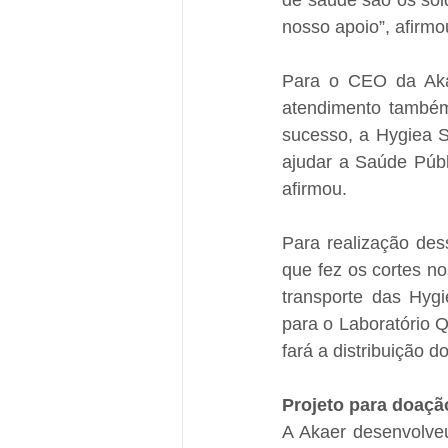
de saúde são os sold
nosso apoio”, afirmo
Para o CEO da Akae
atendimento também 
sucesso, a Hygiea S
ajudar a Saúde Públ
afirmou.
Para realização des
que fez os cortes n
transporte das Hyg
para o Laboratório Q
fará a distribuição do
Projeto para doaçã
A Akaer desenvolveu