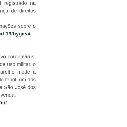
 registrado na 
ça de direitos 
mações sobre o 
d-19/hygiea/
o coronavírus. 
 uso militar, o 
arelho mede a 
 febril, um dos 
e São José dos 
 venda.
an/