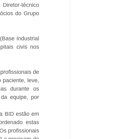
iretor-técnico 
ócios do Grupo 
ase Industrial 
tais civis nos 
rofissionais de 
aciente, leve, 
as durante os 
da equipe, por 
a BID estão em 
ordenado estas 
s profissionais 