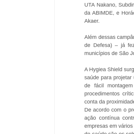
UTA Nakano, Subdire
da ABIMDE, e Horác
Akaer.
Além dessas campânu
de Defesa) – já fe
municípios de São J
A Hygiea Shield surg
saúde para projetar
de fácil montagem
procedimentos críti
conta da proximidad
De acordo com o pre
ação contínua cont
empresas em vários e