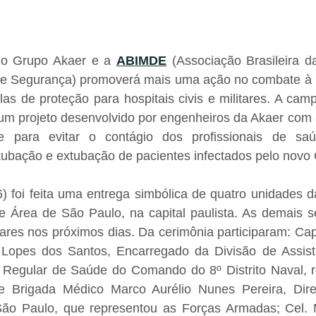
 o Grupo Akaer e a 
ABIMDE
 (Associação Brasileira da
 e Segurança) promoverá mais uma ação no combate à C
s de proteção para hospitais civis e militares. A camp
um projeto desenvolvido por engenheiros da Akaer com a
e para evitar o contágio dos profissionais de saú
tubação e extubação de pacientes infectados pelo novo 
6) foi feita uma entrega simbólica de quatro unidades d
de Área de São Paulo, na capital paulista. As demais s
litares nos próximos dias. Da cerimônia participaram: Cap
 Lopes dos Santos, Encarregado da Divisão de Assist
 Regular de Saúde do Comando do 8º Distrito Naval, r
e Brigada Médico Marco Aurélio Nunes Pereira, Diret
São Paulo, que representou as Forças Armadas; Cel. 