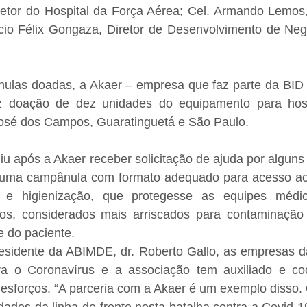
tor do Hospital da Força Aérea; Cel. Armando Lemos, D
io Félix Gongaza, Diretor de Desenvolvimento de Neg
las doadas, a Akaer – empresa que faz parte da BID (B
z doação de dez unidades do equipamento para hospi
osé dos Campos, Guaratinguetá e São Paulo.
iu após a Akaer receber solicitação de ajuda por alguns p
 uma campânula com formato adequado para acesso ao p
 e higienização, que protegesse as equipes médic
cos, considerados mais arriscados para contaminação 
e do paciente.
sidente da ABIMDE, dr. Roberto Gallo, as empresas d
ra o Coronavírus e a associação tem auxiliado e co
sforços. “A parceria com a Akaer é um exemplo disso. O