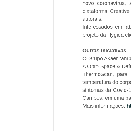
novo coronavírus, s
plataforma Creativ
autorais.
Interessados em fab
projeto da Hygiea cli
Outras iniciativas
O Grupo Akaer també
A Opto Space & Defe
ThermoScan, para 
temperatura do corpo
sintomas da Covid-1
Campos, em uma parc
Mais informações: 
h