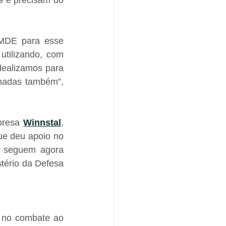
9 e precisam do 
MDE para esse 
utilizando, com 
ealizamos para 
madas também”, 
presa 
Winnstal
, 
ue deu apoio no 
 seguem agora 
tério da Defesa 
 no combate ao 