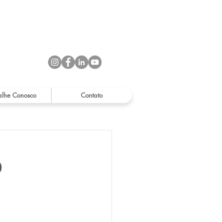
alhe Conosco
Contato
O