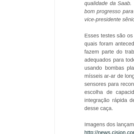
qualidade da Saab.
bom progresso para a
vice-presidente sêni
Esses testes são os
quais foram anteced
fazem parte do tra
adequados para todo
usando bombas plan
mísseis ar-ar de lo
sensores para recon
escolha de capacid
integração rápida de
desse caça.
Imagens dos lançam
http://news.cision.co