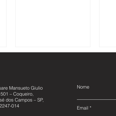
Nome
sare Mansueto Giulio
, 501 – Coqueiro,
Cascavel NG: Modernização,
Akae
sé dos Campos – SP,
Capacitação e o Futuro da
acor
2247-014
Email
Defesa Nacional
conj
aero