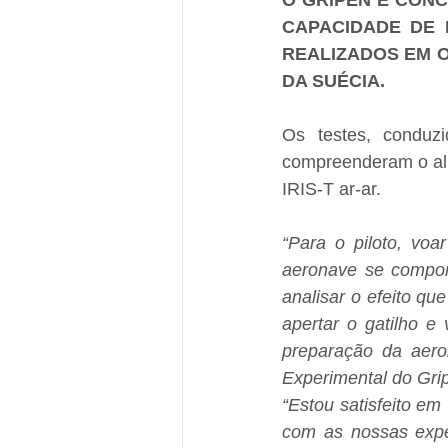
O GRIPEN E CONC
CAPACIDADE DE 
REALIZADOS EM O
DA SUÉCIA.
Os testes, conduzi
compreenderam o ali
IRIS-T ar-ar.
“Para o piloto, voa
aeronave se comport
analisar o efeito que
apertar o gatilho e
preparação da aero
Experimental do Gri
“Estou satisfeito e
com as nossas expec