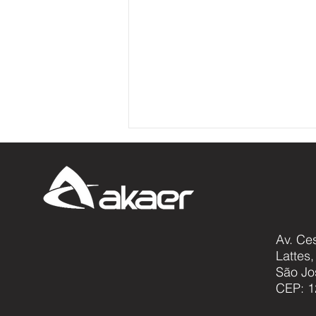
Av. Ce
Lattes
Akaer avança em projeto
São Jo
global que busca desvendar
CEP: 1
os mistérios dos neutrinos e
sua relação com a origem do