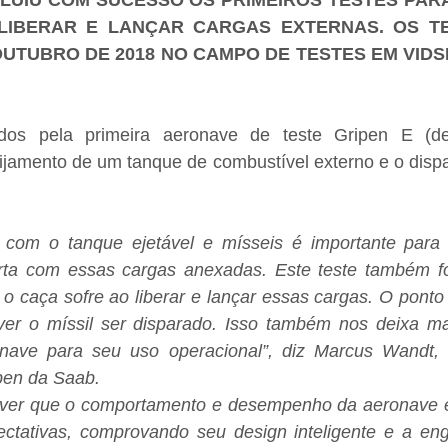
LUIU COM SUCESSO OS PRIMEIROS TESTES PARA 
LIBERAR E LANÇAR CARGAS EXTERNAS. OS TE
UTUBRO DE 2018 NO CAMPO DE TESTES EM VIDSE
dos pela primeira aeronave de teste Gripen E (des
jamento de um tanque de combustível externo e o dispar
r com o tanque ejetável e mísseis é importante para 
a com essas cargas anexadas. Este teste também foi 
 o caça sofre ao liberar e lançar essas cargas. O ponto al
 ver o míssil ser disparado. Isso também nos deixa ma
nave para seu uso operacional”, diz Marcus Wandt, P
pen da Saab.
m ver que o comportamento e desempenho da aeronave e
tativas, comprovando seu design inteligente e a enge