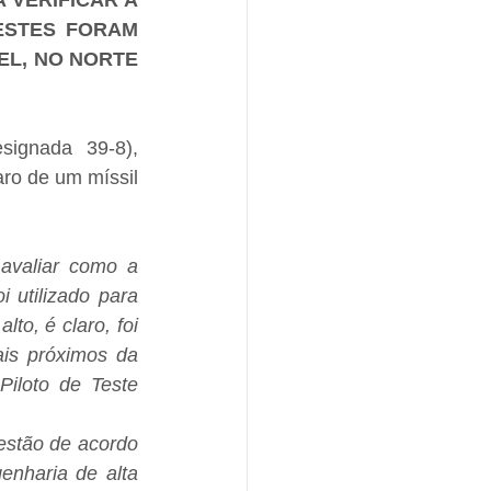
VERIFICAR A 
STES FORAM 
L, NO NORTE 
ignada 39-8), 
o de um míssil 
avaliar como a 
utilizado para 
to, é claro, foi 
is próximos da 
iloto de Teste 
stão de acordo 
nharia de alta 