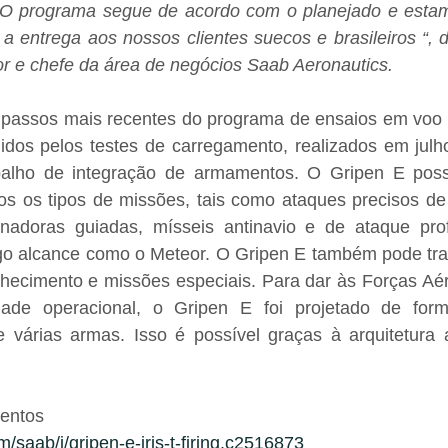
 O programa segue de acordo com o planejado e esta
 entrega aos nossos clientes suecos e brasileiros “, d
or e chefe da área de negócios Saab Aeronautics.
 passos mais recentes do programa de ensaios em voo d
idos pelos testes de carregamento, realizados em julho
balho de integração de armamentos. O Gripen E poss
s os tipos de missões, tais como ataques precisos de l
adoras guiadas, mísseis antinavio e de ataque prof
ngo alcance como o Meteor. O Gripen E também pode tran
hecimento e missões especiais. Para dar às Forças Aé
ade operacional, o Gripen E foi projetado de forma
 várias armas. Isso é possível graças à arquitetura av
entos
m/saab/i/gripen-e-iris-t-firing,c2516873