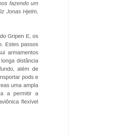
mos fazendo um 
iz Jonas Hjelm, 
o Gripen E, os 
. Estes passos 
ui armamentos 
onga distância 
undo, além de 
sportar pods e 
reas uma ampla 
 a permitir a 
iônica flexível 