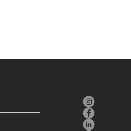
r e ASELSAN firmam
do para desenvolvimento
unto em defesa e
espacial