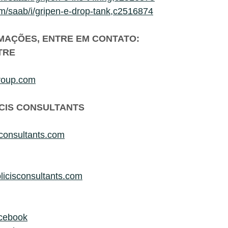
om/saab/i/gripen-e-drop-tank,c2516874
MAÇÕES, ENTRE EM CONTATO:
TRE
roup.com
CIS CONSULTANTS
sconsultants.com
icisconsultants.com
cebook