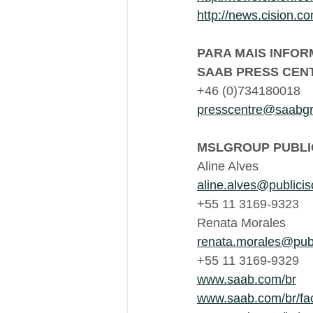
http://news.cision.c
PARA MAIS INFOR
SAAB PRESS CEN
+46 (0)734180018
presscentre@saabg
MSLGROUP PUBLI
Aline Alves
aline.alves@publici
+55 11 3169-9323
Renata Morales
renata.morales@publ
+55 11 3169-9329
www.saab.com/br
www.saab.com/br/fa