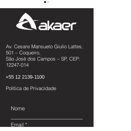
Av. Cesare Mansueto Giulio Lattes,
Cascavel NG:
Akaer e ASELSA
501 – Coqueiro,
Modernização,
acordo para
São José dos Campos – SP, CEP:
Capacitação e o Futuro da
desenvolvimento
12247-014
Defesa Nacional
em defesa e aer
+55 12 2139-1100
Política de Privacidade
Nome
Email