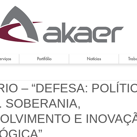
erviços
Portifólio
Notícias
Trab
IO – “DEFESA: POLÍTI
. SOBERANIA,
OLVIMENTO E INOVAÇ
ÓGICA”