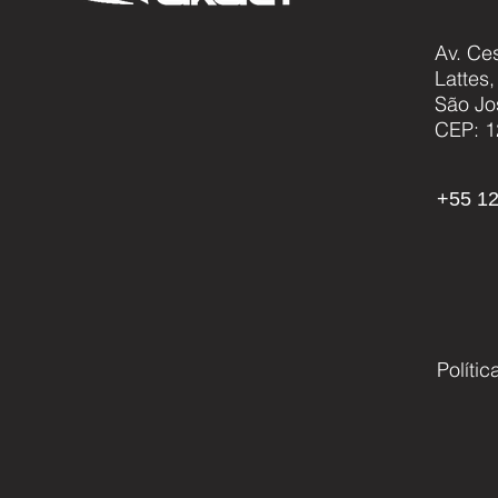
Av. Ce
Lattes
Akaer avança em projeto
São Jo
global que busca desvendar
CEP: 1
os mistérios dos neutrinos e
sua relação com a origem do
universo
+55 12
Políti