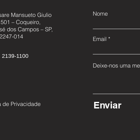
Nome
sare Mansueto Giulio
, 501 – Coqueiro,
Cascavel NG: Modernização,
Akae
sé dos Campos – SP,
Capacitação e o Futuro da
acor
2247-014
Email
Defesa Nacional
conj
aero
 2139-1100
Deixe-nos uma me
Enviar
ca de Privacidade