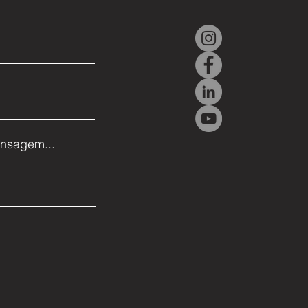
r e ASELSAN firmam
do para desenvolvimento
unto em defesa e
espacial
nsagem...