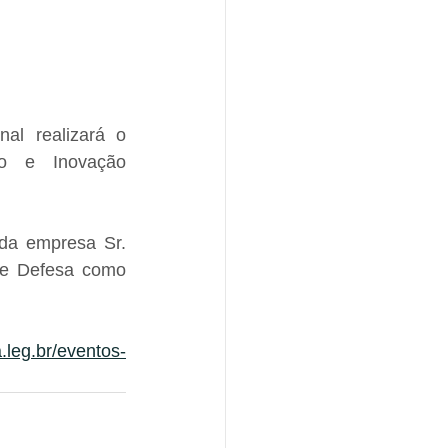
l realizará o 
to e Inovação 
da empresa Sr. 
de Defesa como 
.leg.br/eventos-