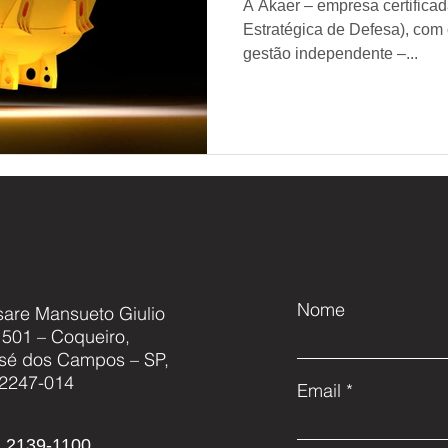
A Akaer – empresa certific
Estratégica de Defesa), com 
gestão independente –...
Nome
sare Mansueto Giulio
, 501 – Coqueiro,
sé dos Campos – SP,
2247-014
Email
 2139-1100