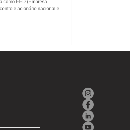
ada como EED (Empresa
controle acionário nacional e