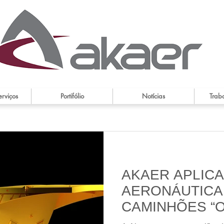
erviços
Portifólio
Notícias
Trab
AKAER APLIC
AERONÁUTICA
CAMINHÕES “O
PARA MINERA