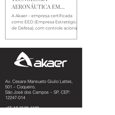
AERONÁUTICA EM
CAMINHÕES “OFF ROAD”
A Akaer – empresa certificada
PARA MINERAÇÃO
como EED (Empresa Estratégica
de Defesa), com controle acionário
nacional e gestão independente
–...
Av. Cesare Mansueto Giulio Lattes,
501 – Coqueiro,
São José dos Campos – SP, CEP:
12247-014
+55 12 2139-1100