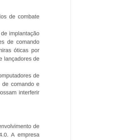
os de combate 
de implantação 
res de comando 
ras óticas por 
e lançadores de 
omputadores de 
r de comando e 
ssam interferir 
nvolvimento de 
4.0. A empresa 