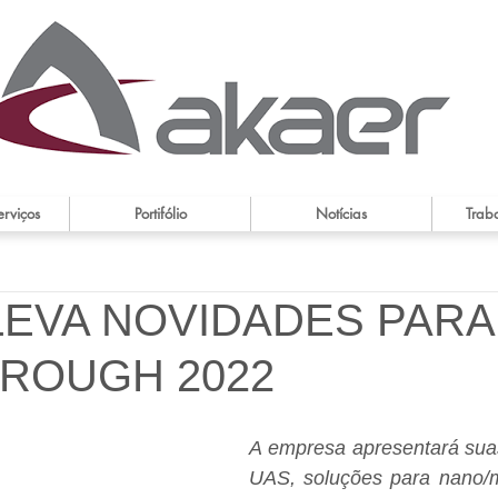
erviços
Portifólio
Notícias
Trab
LEVA NOVIDADES PARA
ROUGH 2022
A empresa apresentará sua
UAS, soluções para nano/mi