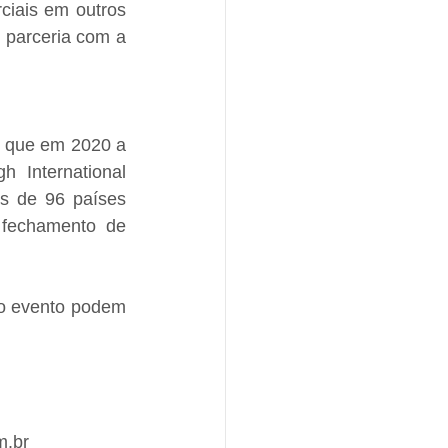
iais em outros 
parceria com a 
á que em 2020 a 
 International 
s de 96 países 
fechamento de 
o evento podem 
m.br