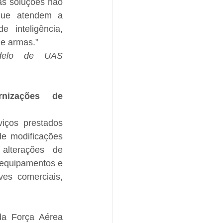
s soluções não 
que atendem a 
inteligência, 
de armas.”
delo de UAS 
nizações de 
iços prestados 
e modificações 
lterações de 
 equipamentos e 
es comerciais, 
a Força Aérea 