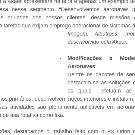
 a Akaer apresentará na feira é apenas um exemplo da
resa nesse segmento. “Desenvolvemos aeronaves 
os oriundos dos nossos clientes: desde missões de 
mo tarefas que exijam emprego operacional de sistemas 
Imagem: Albatross, mo
desenvolvido pela Akaer.
Modificações e Moder
Aeronaves
Dentre os pacotes de serv
destacam-se as soluções d
as quais  efetuam as a
mos primários, desenvolvem novos interiores e instalam
sas atividades são plenamente aplicáveis em aeronav
o de asa rotativa como fixa.
ões, destacamos o trabalho feito com o P3 Orion d