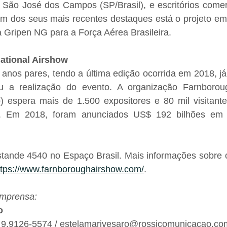
São José dos Campos (SP/Brasil), e escritórios comerc
m dos seus mais recentes destaques está o projeto em 
Gripen NG para a Força Aérea Brasileira.
ational Airshow
 anos pares, tendo a última edição ocorrida em 2018, j
u a realização do evento. A organização Farnborough
 espera mais de 1.500 expositores e 80 mil visitante
no. Em 2018, foram anunciados US$ 192 bilhões em 
stande 4540 no Espaço Brasil. Mais informações sobre 
ttps://www.farnboroughairshow.com/
.
imprensa:
o
) 9.9126-5574 / estelamarivesaro@rossicomunicacao.co