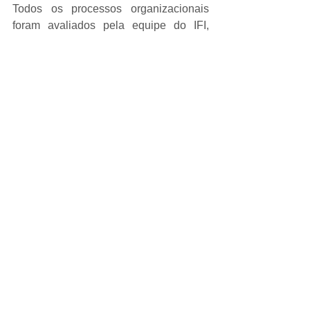
Todos os processos organizacionais 
foram avaliados pela equipe do IFI, 
identificando o atendimento aos 
requisitos da AQAP e recomendando a 
certificação da empresa.
Ver tudo
Posts recentes