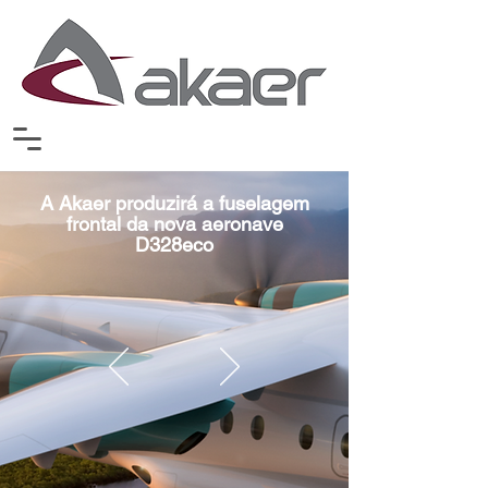
A Akaer produzirá a fuselagem
frontal da nova aeronave
D328eco