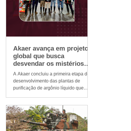
Akaer avança em projeto
global que busca
desvendar os mistérios
dos neutrinos e sua
A Akaer concluiu a primeira etapa do
relação com a origem do
desenvolvimento das plantas de
universo
purificação de argônio líquido que
integram o DUNE (Deep Underground
Neutrino Experiment), um dos maiores
experimentos científicos em
andamento no mundo. Liderado pelo
Fermilab, laboratório de física de
partículas dos Estados Unidos, e