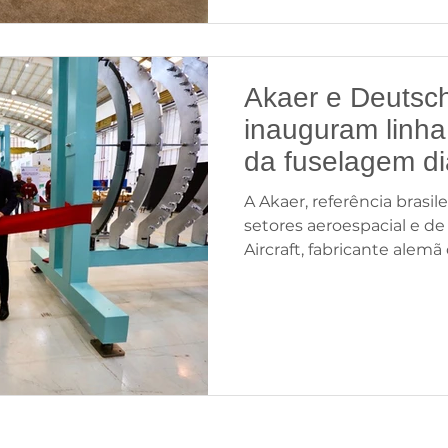
Akaer e Deutsch
inauguram linh
da fuselagem di
D328eco no Bra
A Akaer, referência brasi
setores aeroespacial e de
Aircraft, fabricante alemã