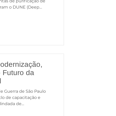
tas de purificação de
egram o DUNE (Deep
xperiment), um dos
entíficos em andamento
Fermilab, laboratório de
stados Unidos, e
amento de Energia dos
projeto busca desvendar
o universo por meio do
tículas sub
odernização,
 Futuro da
l
e Guerra de São Paulo
lo de capacitação e
lindada de
Sobre Rodas (VBR-MSR)