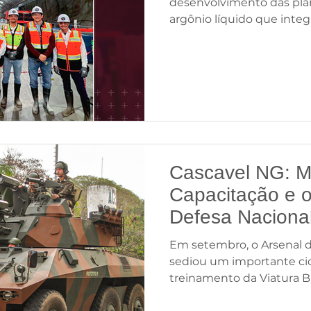
universo
desenvolvimento das plan
argônio líquido que int
Underground Neutrino E
maiores experimentos ci
no mundo. Liderado pelo 
física de partículas dos E
coordenado pelo Depart
Estados Unidos (DOE), o 
mistérios fundamentais d
estudo dos neutrinos, par
Cascavel NG: M
Capacitação e o
Defesa Naciona
Em setembro, o Arsenal d
sediou um importante cic
treinamento da Viatura B
Reconhecimento Média 