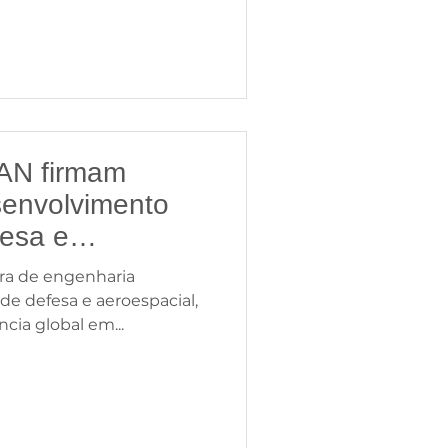
o processo de
pelo Consórcio Força
o da Akaer, em parceria
ção do Exército Brasileiro.
 Nascimento, Chefe do
e Tecnologia do Exército,
atividade
AN firmam
senvolvimento
fesa e
ira de engenharia
de defesa e aeroespacial,
cia global em...