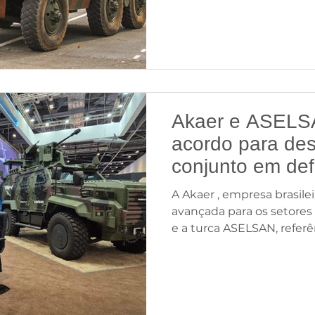
Cascavel NG, um marco n
modernização conduzido 
Terrestre, sob coordenaçã
com a Diretoria de Fabrica
O General Hertz Pires do
Departamento de Ciência 
acompanhou de perto as 
Akaer e ASELS
acordo para de
conjunto em de
aeroespacial
A Akaer , empresa brasile
avançada para os setores 
e a turca ASELSAN, referên