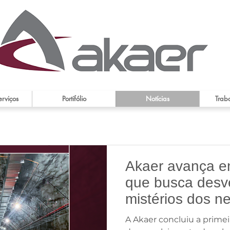
erviços
Portifólio
Notícias
Trab
Akaer avança em
que busca desv
mistérios dos ne
relação com a o
A Akaer concluiu a primeira etapa do